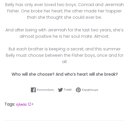
Belly has only ever loved two boys: Conrad and Jeremiah
Fisher. One broke her heart, the other made her happier
than she thought she could ever be.
And after being with Jeremiah for the last two years, she’s
almost positive he is her soul mate. Almost.
But each brother is keeping a secret, and this summer
Belly must choose between the Fisher boys, once and for
all.
Who will she choose? And who’s heart will she break?
Κοινοποίηση στο Facebook
Tweet στο Twitter
Καρφίτσωμα στο Pinter
Κοινοποίηση
Tweet
Καρφίτσωμα
Tags:
ηλικία 12+