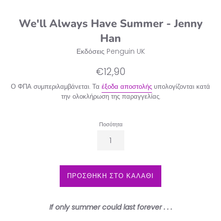
We'll Always Have Summer - Jenny
Han
Εκδόσεις Penguin UK
Κανονική
€12,90
τιμή
Ο ΦΠΑ συμπεριλαμβάνεται. Τα
έξοδα αποστολής
υπολογίζονται κατά
την ολοκλήρωση της παραγγελίας.
Ποσότητα
ΠΡΟΣΘΗΚΗ ΣΤΟ ΚΑΛΑΘΙ
If only summer could last forever . . .