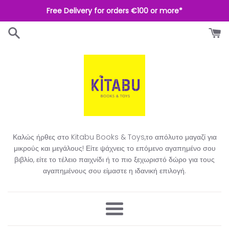
Απευθείας
Free Delivery for orders €100 or more*
μετάβαση
στο
περιεχόμενο
Καλώς ήρθες στο Kitabu Books & Toys,το απόλυτο μαγαζί για
μικρούς και μεγάλους! Είτε ψάχνεις το επόμενο αγαπημένο σου
βιβλίο, είτε το τέλειο παιχνίδι ή το πιο ξεχωριστό δώρο για τους
αγαπημένους σου είμαστε η ιδανική επιλογή.​
Μενού