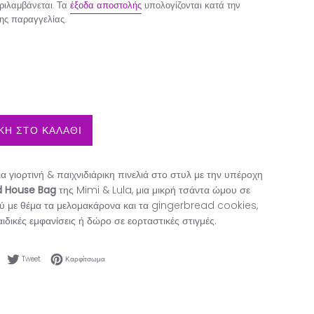
ιλαμβάνεται. Τα
έξοδα αποστολής
υπολογίζονται κατά την
ης παραγγελίας.
Η ΣΤΟ ΚΑΛΑΘΙ
α γιορτινή & παιχνιδιάρικη πινελιά στο στυλ με την υπέροχη
d House Bag
της Mimi & Lula, μια μικρή τσάντα ώμου σε
ύ με θέμα τα μελομακάρονα και τα gingerbread cookies,
αιδικές εμφανίσεις ή δώρο σε εορταστικές στιγμές.
Κοινοποίηση στο Facebook
Tweet στο Twitter
Καρφίτσωμα στο Pinterest
Tweet
Καρφίτσωμα