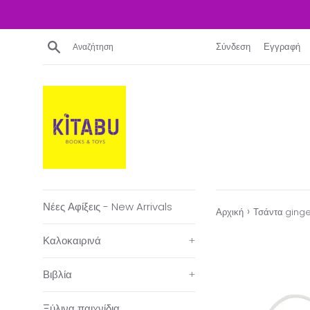
Απευθείας
μετάβαση
στο
Αναζήτηση
Σύνδεση
Εγγραφή
περιεχόμενο
Νέες Αφίξεις - New Arrivals
›
Αρχική
Τσάντα ging
Καλοκαιρινά
+
Βιβλία
+
Ξύλινα παιχνίδια