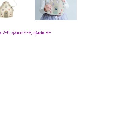
α 2-5,
ηλικία 5-8,
ηλικία 8+