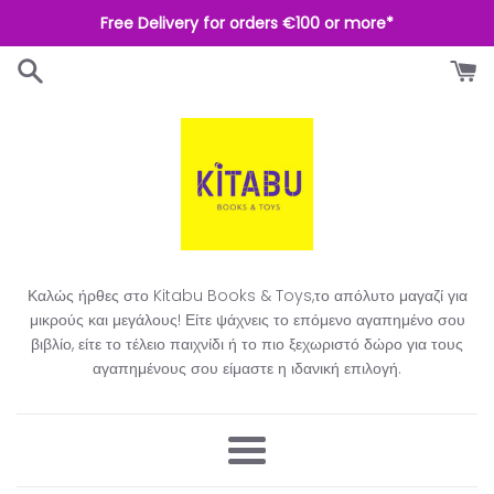
Απευθείας
Free Delivery for orders €100 or more*
μετάβαση
στο
περιεχόμενο
Καλώς ήρθες στο Kitabu Books & Toys,το απόλυτο μαγαζί για
μικρούς και μεγάλους! Είτε ψάχνεις το επόμενο αγαπημένο σου
βιβλίο, είτε το τέλειο παιχνίδι ή το πιο ξεχωριστό δώρο για τους
αγαπημένους σου είμαστε η ιδανική επιλογή.​
Μενού