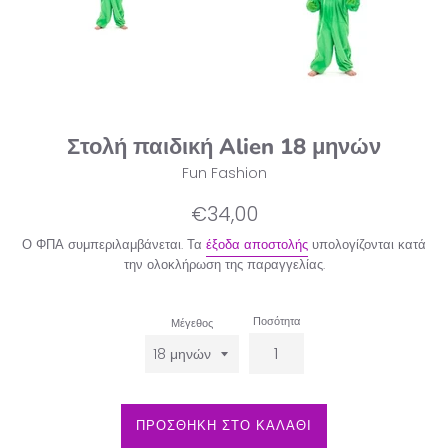
Στολή παιδική Alien 18 μηνών
Fun Fashion
Κανονική
€34,00
τιμή
Ο ΦΠΑ συμπεριλαμβάνεται. Τα
έξοδα αποστολής
υπολογίζονται κατά
την ολοκλήρωση της παραγγελίας.
Ποσότητα
Μέγεθος
ΠΡΟΣΘΗΚΗ ΣΤΟ ΚΑΛΑΘΙ