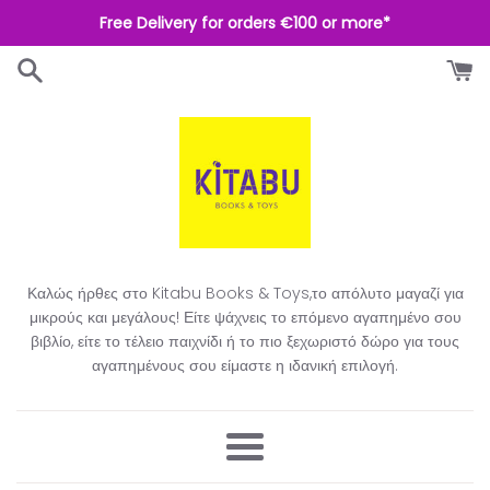
Απευθείας
Free Delivery for orders €100 or more*
μετάβαση
στο
περιεχόμενο
Καλώς ήρθες στο Kitabu Books & Toys,το απόλυτο μαγαζί για
μικρούς και μεγάλους! Είτε ψάχνεις το επόμενο αγαπημένο σου
βιβλίο, είτε το τέλειο παιχνίδι ή το πιο ξεχωριστό δώρο για τους
αγαπημένους σου είμαστε η ιδανική επιλογή.​
Μενού