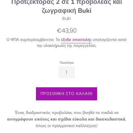
Προτζέκτορας 2 σε 1 προβολέας και
ζωγραφική Buki
Buki
Κανονική
€43,90
τιμή
Ο ΦΠΑ συμπεριλαμβάνεται. Τα
έξοδα αποστολής
υπολογίζονται κατά
την ολοκλήρωση της παραγγελίας.
Ποσότητα
ΠΡΟΣΘΗΚΗ ΣΤΟ ΚΑΛΑΘΙ
Ένας διαδραστικός προβολέας που βοηθά τα παιδιά να
αντιγράφουν εικόνες και σχέδια εύκολα και διασκεδαστικά
,
όπως οι πραγματικοί καλλιτέχνες!