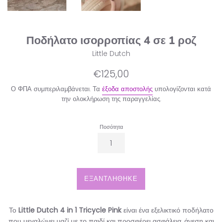
Ποδήλατο ισορροπίας 4 σε 1 ροζ
Little Dutch
Κανονική
€125,00
τιμή
Ο ΦΠΑ συμπεριλαμβάνεται. Τα
έξοδα αποστολής
υπολογίζονται κατά
την ολοκλήρωση της παραγγελίας.
Ποσότητα
ΕΞΑΝΤΛΉΘΗΚΕ
Το
Little Dutch 4 in 1 Tricycle Pink
είναι ένα εξελικτικό ποδήλατο
που μεγαλώνει μαζί με το παιδί και προσφέρει ασφάλεια, άνεση και