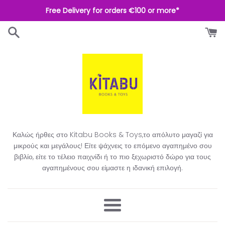
Απευθείας
Free Delivery for orders €100 or more*
μετάβαση
στο
περιεχόμενο
Καλώς ήρθες στο Kitabu Books & Toys,το απόλυτο μαγαζί για
μικρούς και μεγάλους! Είτε ψάχνεις το επόμενο αγαπημένο σου
βιβλίο, είτε το τέλειο παιχνίδι ή το πιο ξεχωριστό δώρο για τους
αγαπημένους σου είμαστε η ιδανική επιλογή.​
Μενού