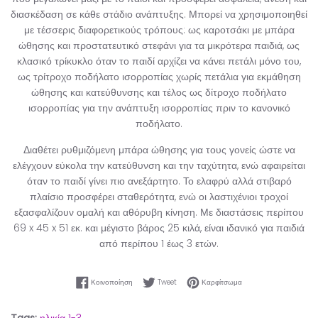
διασκέδαση σε κάθε στάδιο ανάπτυξης. Μπορεί να χρησιμοποιηθεί
με τέσσερις διαφορετικούς τρόπους: ως καροτσάκι με μπάρα
ώθησης και προστατευτικό στεφάνι για τα μικρότερα παιδιά, ως
κλασικό τρίκυκλο όταν το παιδί αρχίζει να κάνει πετάλι μόνο του,
ως τρίτροχο ποδήλατο ισορροπίας χωρίς πετάλια για εκμάθηση
ώθησης και κατεύθυνσης και τέλος ως δίτροχο ποδήλατο
ισορροπίας για την ανάπτυξη ισορροπίας πριν το κανονικό
ποδήλατο.
Διαθέτει ρυθμιζόμενη μπάρα ώθησης για τους γονείς ώστε να
ελέγχουν εύκολα την κατεύθυνση και την ταχύτητα, ενώ αφαιρείται
όταν το παιδί γίνει πιο ανεξάρτητο. Το ελαφρύ αλλά στιβαρό
πλαίσιο προσφέρει σταθερότητα, ενώ οι λαστιχένιοι τροχοί
εξασφαλίζουν ομαλή και αθόρυβη κίνηση. Με διαστάσεις περίπου
69 x 45 x 51 εκ. και μέγιστο βάρος 25 κιλά, είναι ιδανικό για παιδιά
από περίπου 1 έως 3 ετών.
Κοινοποίηση στο Facebook
Tweet στο Twitter
Καρφίτσωμα στο Pinter
Κοινοποίηση
Tweet
Καρφίτσωμα
Tags:
ηλικία 1-3