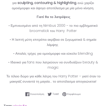
για
sculpting, contouring & highlighting
, ενώ χαρίζει
ομοιόμορφο και άψογο αποτέλεσμα με μία μόνο κίνηση.
Γιατί θα το λατρέψεις
• Εμπνευσμένο από τη Nimbus 2000 – το πιο εμβληματικό
broomstick του Harry Potter
• Η λεπτή μύτη επιτρέπει ακρίβεια σε ζυγωματικά & σημεία
λάμψης
• Απαλές τρίχες για ομοιόμορφο και εύκολο blending
• Ιδανικό για fans που λατρεύουν να συνδυάζουν beauty &
magic
Το τέλειο δώρο για κάθε λάτρη του Harry Potter – γιατί όταν το
μακιγιάζ συναντά τη μαγεία… το αποτέλεσμα απογειώνεται!
Κοινοποίηση στο Facebook
Tweet στο Twitter
Καρφίτσωμα στο Pinter
Κοινοποίηση
Tweet
Καρφίτσωμα