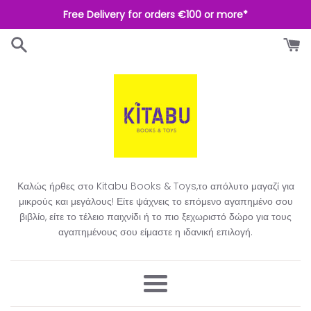
Απευθείας
Free Delivery for orders €100 or more*
μετάβαση
στο
περιεχόμενο
Καλώς ήρθες στο Kitabu Books & Toys,το απόλυτο μαγαζί για
μικρούς και μεγάλους! Είτε ψάχνεις το επόμενο αγαπημένο σου
βιβλίο, είτε το τέλειο παιχνίδι ή το πιο ξεχωριστό δώρο για τους
αγαπημένους σου είμαστε η ιδανική επιλογή.​
Μενού