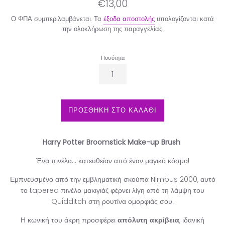
Κανονική
€13,00
τιμή
Ο ΦΠΑ συμπεριλαμβάνεται. Τα
έξοδα αποστολής
υπολογίζονται κατά
την ολοκλήρωση της παραγγελίας.
Ποσότητα
ΠΡΟΣΘΗΚΗ ΣΤΟ ΚΑΛΑΘΙ
Harry Potter Broomstick Make-up Brush
Ένα πινέλο… κατευθείαν από έναν μαγικό κόσμο!
Εμπνευσμένο από την εμβληματική σκούπα Nimbus 2000, αυτό
το tapered πινέλο μακιγιάζ φέρνει λίγη από τη λάμψη του
Quidditch στη ρουτίνα ομορφιάς σου.
Η κωνική του άκρη προσφέρει
απόλυτη ακρίβεια
, ιδανική