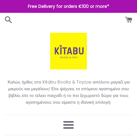
Απευθείας
Free Delivery for orders €100 or more*
μετάβαση
στο
περιεχόμενο
Καλώς ήρθες στο Kitabu Books & Toys,το απόλυτο μαγαζί για
μικρούς και μεγάλους! Είτε ψάχνεις το επόμενο αγαπημένο σου
βιβλίο, είτε το τέλειο παιχνίδι ή το πιο ξεχωριστό δώρο για τους
αγαπημένους σου είμαστε η ιδανική επιλογή.​
Μενού