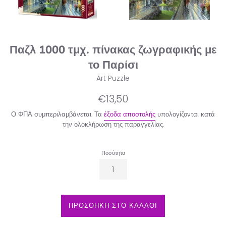
Παζλ 1000 τμχ. πίνακας ζωγραφικής με
το Παρίσι
Art Puzzle
Κανονική
€13,50
τιμή
Ο ΦΠΑ συμπεριλαμβάνεται. Τα
έξοδα αποστολής
υπολογίζονται κατά
την ολοκλήρωση της παραγγελίας.
Ποσότητα
ΠΡΟΣΘΗΚΗ ΣΤΟ ΚΑΛΑΘΙ