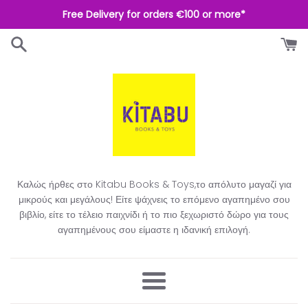
Απευθείας
Free Delivery for orders €100 or more*
μετάβαση
στο
περιεχόμενο
Καλώς ήρθες στο Kitabu Books & Toys,το απόλυτο μαγαζί για
μικρούς και μεγάλους! Είτε ψάχνεις το επόμενο αγαπημένο σου
βιβλίο, είτε το τέλειο παιχνίδι ή το πιο ξεχωριστό δώρο για τους
αγαπημένους σου είμαστε η ιδανική επιλογή.​
Μενού