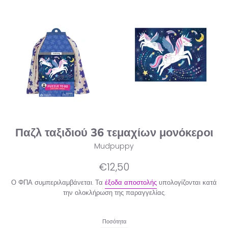
Παζλ ταξιδιού 36 τεμαχίων μονόκεροι
Mudpuppy
Κανονική
€12,50
τιμή
Ο ΦΠΑ συμπεριλαμβάνεται. Τα
έξοδα αποστολής
υπολογίζονται κατά
την ολοκλήρωση της παραγγελίας.
Ποσότητα