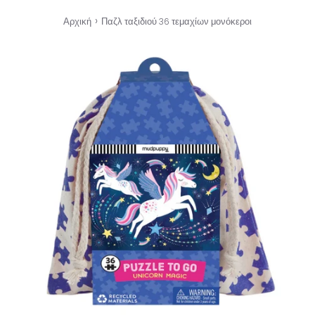
›
Αρχική
Παζλ ταξιδιού 36 τεμαχίων μονόκεροι