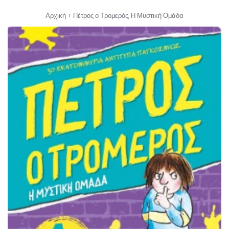
›
Αρχική
Πέτρος ο Τρομερός, Η Μυστική Ομάδα