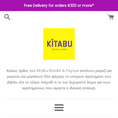
Απευθείας
Free Delivery for orders €100 or more*
μετάβαση
στο
περιεχόμενο
Καλώς ήρθες στο Kitabu Books & Toys,το απόλυτο μαγαζί για
μικρούς και μεγάλους! Είτε ψάχνεις το επόμενο αγαπημένο σου
βιβλίο, είτε το τέλειο παιχνίδι ή το πιο ξεχωριστό δώρο για τους
αγαπημένους σου είμαστε η ιδανική επιλογή.​
Μενού