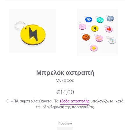
Μπρελόκ αστραπή
Mykocos
Κανονική
€14,00
τιμή
Ο ΦΠΑ συμπεριλαμβάνεται. Τα
έξοδα αποστολής
υπολογίζονται κατά
την ολοκλήρωση της παραγγελίας.
Ποσότητα