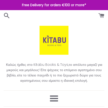
Απευθείας
Free Delivery for orders €100 or more*
μετάβαση
στο
περιεχόμενο
Καλώς ήρθες στο Kitabu Books & Toys,το απόλυτο μαγαζί για
μικρούς και μεγάλους! Είτε ψάχνεις το επόμενο αγαπημένο σου
βιβλίο, είτε το τέλειο παιχνίδι ή το πιο ξεχωριστό δώρο για τους
αγαπημένους σου είμαστε η ιδανική επιλογή.​
Μενού