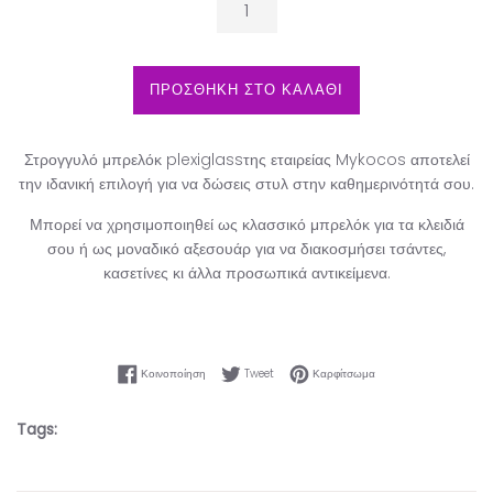
ΠΡΟΣΘΗΚΗ ΣΤΟ ΚΑΛΑΘΙ
Στρογγυλό μπρελόκ plexiglassτης εταιρείας Mykocos αποτελεί
την ιδανική επιλογή για να δώσεις στυλ στην καθημερινότητά σου.
Μπορεί να χρησιμοποιηθεί ως κλασσικό μπρελόκ για τα κλειδιά
σου ή ως μοναδικό αξεσουάρ για να διακοσμήσει τσάντες,
κασετίνες κι άλλα προσωπικά αντικείμενα.
Κοινοποίηση στο Facebook
Tweet στο Twitter
Καρφίτσωμα στο Pinter
Κοινοποίηση
Tweet
Καρφίτσωμα
Tags: