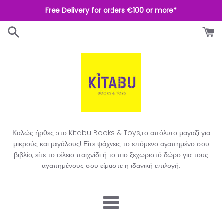
Απευθείας
Free Delivery for orders €100 or more*
μετάβαση
στο
περιεχόμενο
Καλώς ήρθες στο Kitabu Books & Toys,το απόλυτο μαγαζί για
μικρούς και μεγάλους! Είτε ψάχνεις το επόμενο αγαπημένο σου
βιβλίο, είτε το τέλειο παιχνίδι ή το πιο ξεχωριστό δώρο για τους
αγαπημένους σου είμαστε η ιδανική επιλογή.​
Μενού