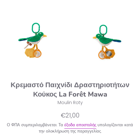
Κρεμαστό Παιχνίδι Δραστηριοτήτων
Κούκος La Forêt Mawa
Moulin Roty
Κανονική
€21,00
τιμή
Ο ΦΠΑ συμπεριλαμβάνεται. Τα
έξοδα αποστολής
υπολογίζονται κατά
την ολοκλήρωση της παραγγελίας.