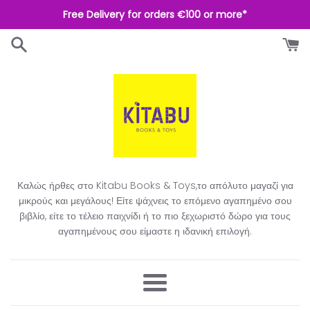
Απευθείας
Free Delivery for orders €100 or more*
μετάβαση
στο
περιεχόμενο
Καλώς ήρθες στο Kitabu Books & Toys,το απόλυτο μαγαζί για
μικρούς και μεγάλους! Είτε ψάχνεις το επόμενο αγαπημένο σου
βιβλίο, είτε το τέλειο παιχνίδι ή το πιο ξεχωριστό δώρο για τους
αγαπημένους σου είμαστε η ιδανική επιλογή.​
Μενού