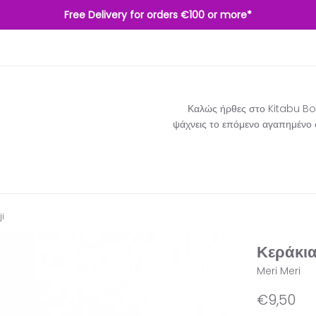
Free Delivery for orders €100 or more*
Καλώς ήρθες στο Kitabu Boo
ψάχνεις το επόμενο αγαπημένο σο
i
Κεράκια
Meri Meri
Κανονική
€9,50
τιμή