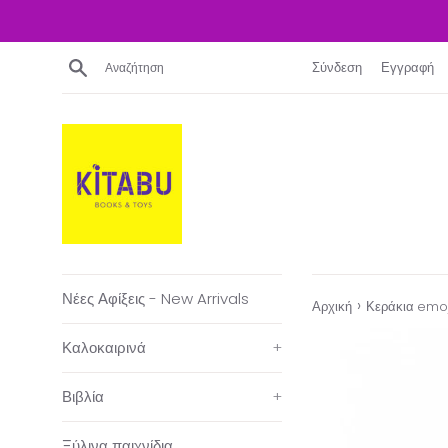
Απευθείας
μετάβαση
στο
Αναζήτηση
Σύνδεση
Εγγραφή
περιεχόμενο
Νέες Αφίξεις - New Arrivals
›
Αρχική
Κεράκια emoj
Καλοκαιρινά
+
Βιβλία
+
Ξύλινα παιχνίδια