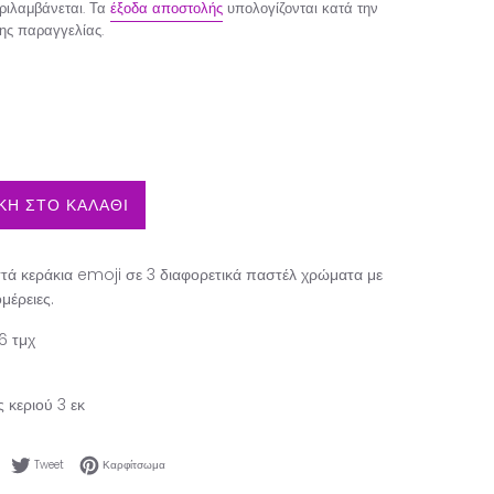
ιλαμβάνεται. Τα
έξοδα αποστολής
υπολογίζονται κατά την
ης παραγγελίας.
Η ΣΤΟ ΚΑΛΑΘΙ
τά κεράκια emoji σε 3 διαφορετικά παστέλ χρώματα με
μέρειες.
6 τμχ
 κεριού 3 εκ
Κοινοποίηση στο Facebook
Tweet στο Twitter
Καρφίτσωμα στο Pinterest
Tweet
Καρφίτσωμα