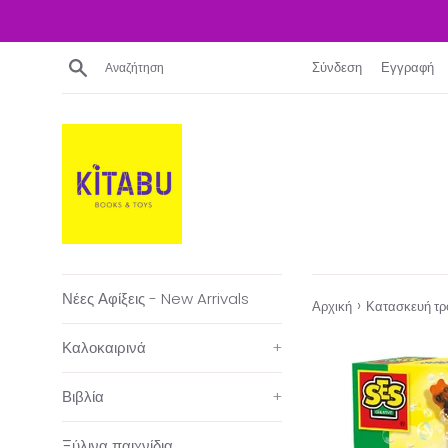
Απευθείας
μετάβαση
στο
Αναζήτηση
Σύνδεση
Εγγραφή
περιεχόμενο
Νέες Αφίξεις - New Arrivals
›
Αρχική
Κατασκευή τρ
Καλοκαιρινά
+
Βιβλία
+
Ξύλινα παιχνίδια