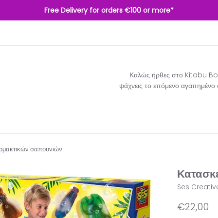
Free Delivery for orders €100 or more*
Καλώς ήρθες στο Kitabu Boo
ψάχνεις το επόμενο αγαπημένο σο
ομακτικών σαπουνιών
Κατασκ
Ses Creativ
Κανονική
€22,00
τιμή