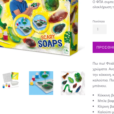
Ο ΦΠΑ συμπερ
ολοκλήρωση τ
Ποσότητα
ΠΡΟΣΘΗΚ
Πω πω! Φτιάξ
χρώματα. Ανα
την κόκκινη, 
καλούπια. Πο
μπάνιου;
Κόκκινη β
Μπλε βαφ
Κίτρινη β
Καλούπι μ