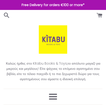
Απευθείας
Free Delivery for orders €100 or more*
μετάβαση
στο
περιεχόμενο
Καλώς ήρθες στο Kitabu Books & Toys,το απόλυτο μαγαζί για
μικρούς και μεγάλους! Είτε ψάχνεις το επόμενο αγαπημένο σου
βιβλίο, είτε το τέλειο παιχνίδι ή το πιο ξεχωριστό δώρο για τους
αγαπημένους σου είμαστε η ιδανική επιλογή.​
Μενού