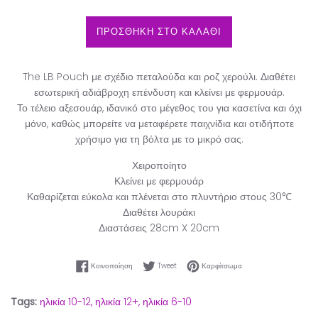
ΠΡΟΣΘΗΚΗ ΣΤΟ ΚΑΛΑΘΙ
The
LB Pouch με σχέδιο πεταλούδα
και ροζ χερούλι. Διαθέτει
εσωτερική αδιάβροχη επένδυση και κλείνει με φερμουάρ.
Το
τέλειο
αξεσουάρ,
ιδανικό
στο μέγεθος του για κασετίνα και όχι
μόνο, καθώς
μπορείτε να μεταφέρετε
παιχνίδια και οτιδήποτε
χρήσιμο για τη βόλτα με το μικρό σας.
Χειροποίητο
Κλείνει
με φερμουάρ
Καθαρίζεται εύκολα και πλένεται στο πλυντήριο στους 30℃
Διαθέτει λουράκι
Διαστάσεις 28cm X 20cm
Κοινοποίηση στο Facebook
Tweet στο Twitter
Καρφίτσωμα στο Pinter
Κοινοποίηση
Tweet
Καρφίτσωμα
Tags:
ηλικία 10-12,
ηλικία 12+,
ηλικία 6-10