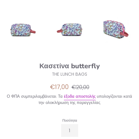
Κασετίνα butterfly
THE LUNCH BAGS
Τιμή
Κανονική
€17,00
€20,00
έκπτωσης
τιμή
Ο ΦΠΑ συμπεριλαμβάνεται. Τα
έξοδα αποστολής
υπολογίζονται κατά
την ολοκλήρωση της παραγγελίας.
Ποσότητα