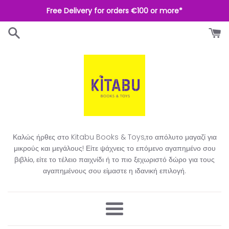
Απευθείας
Free Delivery for orders €100 or more*
μετάβαση
στο
περιεχόμενο
Καλώς ήρθες στο Kitabu Books & Toys,το απόλυτο μαγαζί για
μικρούς και μεγάλους! Είτε ψάχνεις το επόμενο αγαπημένο σου
βιβλίο, είτε το τέλειο παιχνίδι ή το πιο ξεχωριστό δώρο για τους
αγαπημένους σου είμαστε η ιδανική επιλογή.​
Μενού