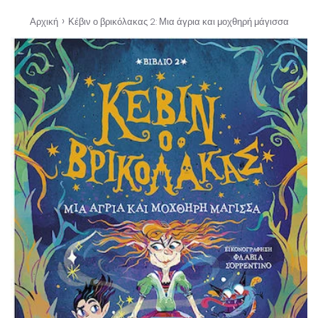
›
Αρχική
Κέβιν ο βρικόλακας 2: Μια άγρια και μοχθηρή μάγισσα