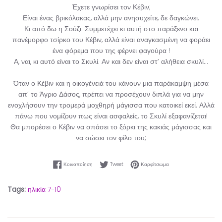
Έχετε γνωρίσει τον Κέβιν;
Είναι ένας βρικόλακας, αλλά μην ανησυχείτε, δε δαγκώνει.
Κι από δω η Σούζι. Συμμετέχει κι αυτή στο παράξενο και
πανέμορφο τσίρκο του Κέβιν, αλλά είναι αναγκασμένη να φοράει
ένα φόρεμα που της φέρνει φαγούρα !
Α, ναι, κι αυτό είναι το Σκυλί. Αν και δεν είναι στ’ αλήθεια σκυλί…
Όταν ο Κέβιν και η οικογένειά του κάνουν μια παράκαμψη μέσα
απ’ το Άγριο Δάσος, πρέπει να προσέχουν διπλά για να μην
ενοχλήσουν την τρομερά μοχθηρή μάγισσα που κατοικεί εκεί. Αλλά
πάνω που νομίζουν πως είναι ασφαλείς, το Σκυλί εξαφανίζεται!
Θα μπορέσει ο Κέβιν να σπάσει το ξόρκι της κακιάς μάγισσας και
να σώσει τον φίλο του;
Κοινοποίηση στο Facebook
Tweet στο Twitter
Καρφίτσωμα στο Pinter
Κοινοποίηση
Tweet
Καρφίτσωμα
Tags:
ηλικία 7-10