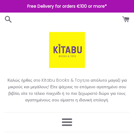
Απευθείας
Free Delivery for orders €100 or more*
μετάβαση
στο
περιεχόμενο
Καλώς ήρθες στο Kitabu Books & Toys,το απόλυτο μαγαζί για
μικρούς και μεγάλους! Είτε ψάχνεις το επόμενο αγαπημένο σου
βιβλίο, είτε το τέλειο παιχνίδι ή το πιο ξεχωριστό δώρο για τους
αγαπημένους σου είμαστε η ιδανική επιλογή.​
Μενού