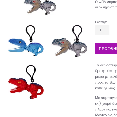
Ο ΦΠΑ συμπερ
ολοκλήρωση τ
Ποσότητα
ΠΡΟΣΘΗΚ
Το δεινοσαυρ
Spiegelburg 
μικρό μπρελό
προς τα έξω 
κάθε ηλικίας.
Με συμπαγές 
εκ.), χωρά ά
πλαστικό, είν
Ιδανικό ως δ