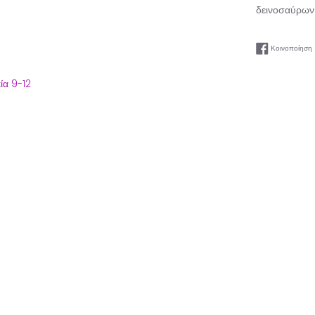
δεινοσαύρων!
Κοινοποίηση
κία 9-12