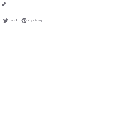
 🦖
Κοινοποίηση στο Facebook
Tweet στο Twitter
Καρφίτσωμα στο Pinterest
Tweet
Καρφίτσωμα