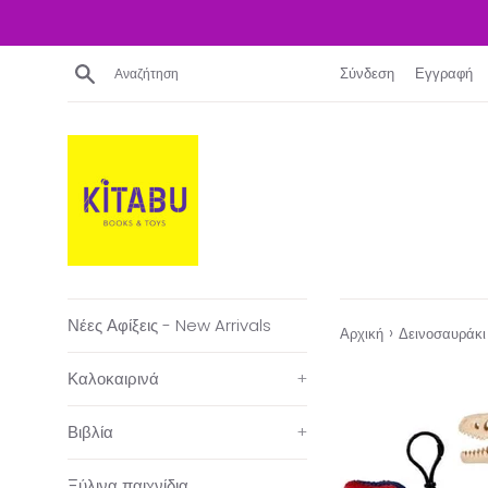
Απευθείας
μετάβαση
στο
Αναζήτηση
Σύνδεση
Εγγραφή
περιεχόμενο
Νέες Αφίξεις - New Arrivals
›
Αρχική
Δεινοσαυράκι
Καλοκαιρινά
+
Βιβλία
+
Ξύλινα παιχνίδια