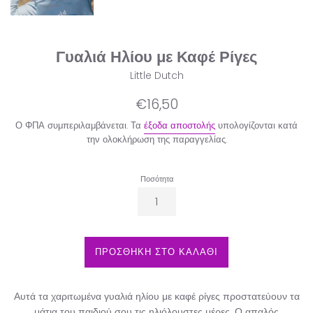
Γυαλιά Ηλίου με Καφέ Ρίγες
Little Dutch
Κανονική
€16,50
τιμή
Ο ΦΠΑ συμπεριλαμβάνεται. Τα
έξοδα αποστολής
υπολογίζονται κατά
την ολοκλήρωση της παραγγελίας.
Ποσότητα
ΠΡΟΣΘΗΚΗ ΣΤΟ ΚΑΛΑΘΙ
Αυτά τα χαριτωμένα γυαλιά ηλίου με καφέ ρίγες προστατεύουν τα
μάτια του παιδιού σου τις ηλιόλουστες μέρες. Ο απαλός