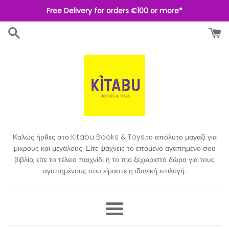
Απευθείας
Free Delivery for orders €100 or more*
μετάβαση
στο
περιεχόμενο
Καλώς ήρθες στο Kitabu Books & Toys,το απόλυτο μαγαζί για
μικρούς και μεγάλους! Είτε ψάχνεις το επόμενο αγαπημένο σου
βιβλίο, είτε το τέλειο παιχνίδι ή το πιο ξεχωριστό δώρο για τους
αγαπημένους σου είμαστε η ιδανική επιλογή.​
Μενού