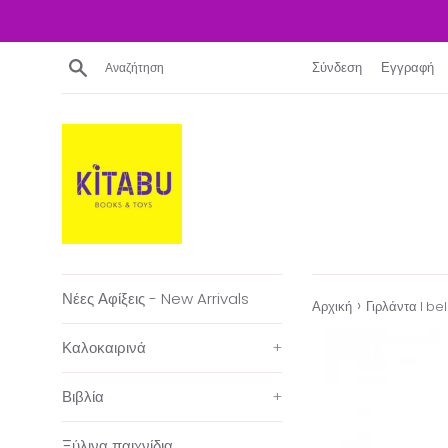
Απευθείας
μετάβαση
στο
Αναζήτηση
Σύνδεση
Εγγραφή
περιεχόμενο
Νέες Αφίξεις - New Arrivals
›
Αρχική
Γιρλάντα I be
Καλοκαιρινά
+
Βιβλία
+
Ξύλινα παιχνίδια