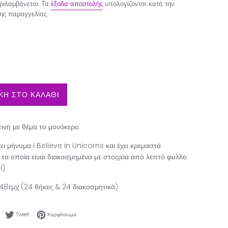
ιλαμβάνεται. Τα
έξοδα αποστολής
υπολογίζονται κατά την
ης παραγγελίας.
Η ΣΤΟ ΚΑΛΑΘΙ
τινη με θέμα το μονόκερο.
ει μήνυμα I Believe in Unicorns και έχει κρεμαστά
 τα οποία είναι διακοσμημένα με στοιχεία από λεπτό φύλλο
l).
48τμχ (24 θήκες & 24 διακοσμητικά)
Κοινοποίηση στο Facebook
Tweet στο Twitter
Καρφίτσωμα στο Pinterest
Tweet
Καρφίτσωμα