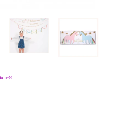
κία 5-8