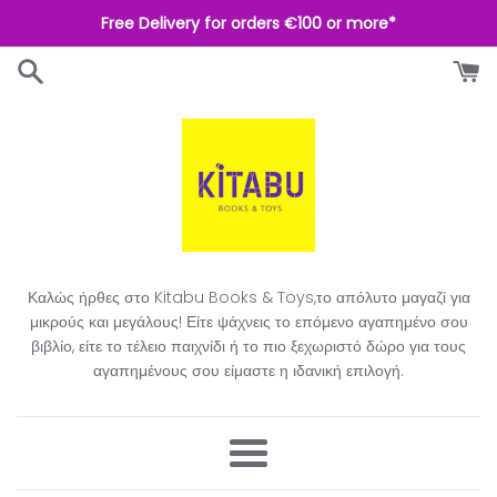
Απευθείας
Free Delivery for orders €100 or more*
μετάβαση
στο
περιεχόμενο
Καλώς ήρθες στο Kitabu Books & Toys,το απόλυτο μαγαζί για
μικρούς και μεγάλους! Είτε ψάχνεις το επόμενο αγαπημένο σου
βιβλίο, είτε το τέλειο παιχνίδι ή το πιο ξεχωριστό δώρο για τους
αγαπημένους σου είμαστε η ιδανική επιλογή.​
Μενού