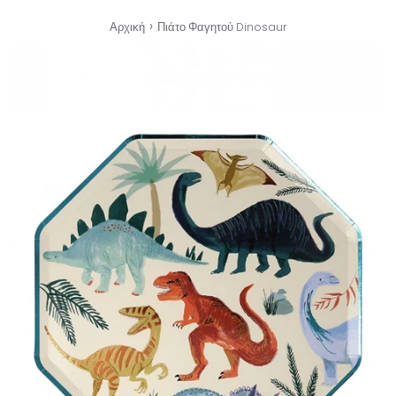
›
Αρχική
Πιάτο Φαγητού Dinosaur