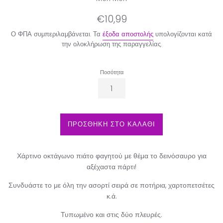
Κανονική
€10,99
τιμή
Ο ΦΠΑ συμπεριλαμβάνεται. Τα
έξοδα αποστολής
υπολογίζονται κατά
την ολοκλήρωση της παραγγελίας.
Ποσότητα
ΠΡΟΣΘΗΚΗ ΣΤΟ ΚΑΛΑΘΙ
Χάρτινο οκτάγωνο πιάτο φαγητού με θέμα το δεινόσαυρο για
αξέχαστα πάρτι!
Συνδυάστε το με όλη την ασορτί σειρά σε ποτήρια, χαρτοπετσέτες
κ.ά.
Τυπωμένο και στις δύο πλευρές.