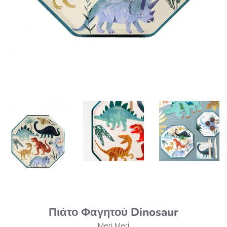
Πιάτο Φαγητού Dinosaur
Meri Meri