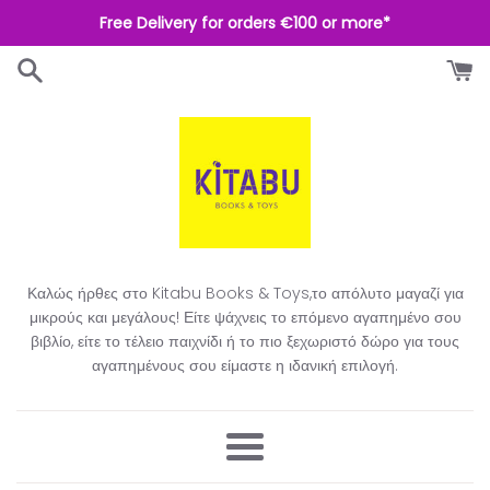
Απευθείας
Free Delivery for orders €100 or more*
μετάβαση
στο
περιεχόμενο
Καλώς ήρθες στο Kitabu Books & Toys,το απόλυτο μαγαζί για
μικρούς και μεγάλους! Είτε ψάχνεις το επόμενο αγαπημένο σου
βιβλίο, είτε το τέλειο παιχνίδι ή το πιο ξεχωριστό δώρο για τους
αγαπημένους σου είμαστε η ιδανική επιλογή.​
Μενού