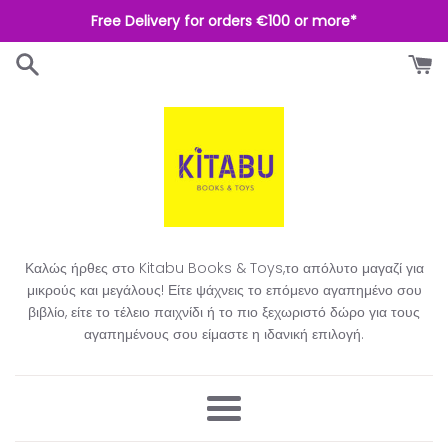
Απευθείας
Free Delivery for orders €100 or more*
μετάβαση
στο
περιεχόμενο
Καλώς ήρθες στο Kitabu Books & Toys,το απόλυτο μαγαζί για
μικρούς και μεγάλους! Είτε ψάχνεις το επόμενο αγαπημένο σου
βιβλίο, είτε το τέλειο παιχνίδι ή το πιο ξεχωριστό δώρο για τους
αγαπημένους σου είμαστε η ιδανική επιλογή.​
Μενού