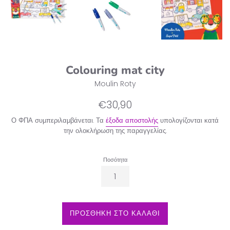
Colouring mat city
Moulin Roty
Κανονική
€30,90
τιμή
Ο ΦΠΑ συμπεριλαμβάνεται. Τα
έξοδα αποστολής
υπολογίζονται κατά
την ολοκλήρωση της παραγγελίας.
Ποσότητα
ΠΡΟΣΘΗΚΗ ΣΤΟ ΚΑΛΑΘΙ