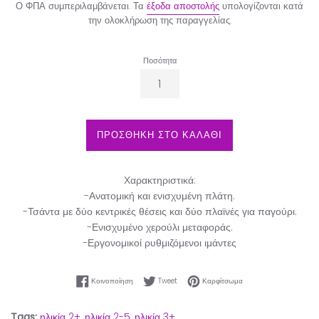
Ο ΦΠΑ συμπεριλαμβάνεται. Τα
έξοδα αποστολής
υπολογίζονται κατά
την ολοκλήρωση της παραγγελίας.
Ποσότητα
ΠΡΟΣΘΗΚΗ ΣΤΟ ΚΑΛΑΘΙ
Χαρακτηριστικά:
-Ανατομική και ενισχυμένη πλάτη.
-Τσάντα με δύο κεντρικές θέσεις και δύο πλαϊνές για παγούρι.
-Ενισχυμένο χερούλι μεταφοράς.
-Εργονομικοί ρυθμιζόμενοι ιμάντες
Κοινοποίηση στο Facebook
Tweet στο Twitter
Καρφίτσωμα στο Pinter
Κοινοποίηση
Tweet
Καρφίτσωμα
Tags:
ηλικία 2+,
ηλικία 2-5,
ηλικία 3+