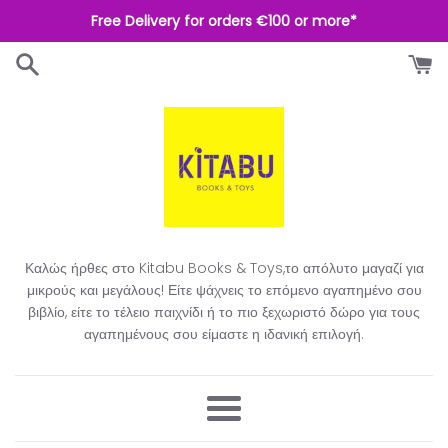
Απευθείας
Free Delivery for orders €100 or more*
μετάβαση
στο
περιεχόμενο
Καλώς ήρθες στο Kitabu Books & Toys,το απόλυτο μαγαζί για
μικρούς και μεγάλους! Είτε ψάχνεις το επόμενο αγαπημένο σου
βιβλίο, είτε το τέλειο παιχνίδι ή το πιο ξεχωριστό δώρο για τους
αγαπημένους σου είμαστε η ιδανική επιλογή.​
Μενού