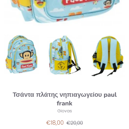
Τσάντα πλάτης νηπιαγωγείου paul
frank
Giovas
Τιμή
Κανονική
€18,00
€20,00
έκπτωσης
τιμή