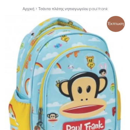
›
Αρχική
Τσάντα πλάτης νηπιαγωγείου paul frank
Έκπτωση