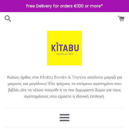
Απευθείας
Free Delivery for orders €100 or more*
μετάβαση
στο
περιεχόμενο
Καλώς ήρθες στο Kitabu Books & Toys,το απόλυτο μαγαζί για
μικρούς και μεγάλους! Είτε ψάχνεις το επόμενο αγαπημένο σου
βιβλίο, είτε το τέλειο παιχνίδι ή το πιο ξεχωριστό δώρο για τους
αγαπημένους σου είμαστε η ιδανική επιλογή.​
Μενού