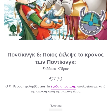
Ποντίκινγκ 6: Ποιος έκλεψε το κράνος
των Ποντίκινγκ;
Εκδόσεις Κέδρος
Κανονική
€7,70
τιμή
Ο ΦΠΑ συμπεριλαμβάνεται. Τα
έξοδα αποστολής
υπολογίζονται κατά
την ολοκλήρωση της παραγγελίας.
Ποσότητα