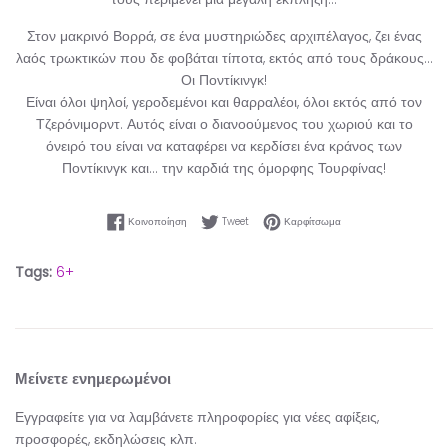
Στον μακρινό Βορρά, σε ένα μυστηριώδες αρχιπέλαγος, ζει ένας
λαός τρωκτικών που δε φοβάται τίποτα, εκτός από τους δράκους…
Οι Ποντίκινγκ!
Είναι όλοι ψηλοί, γεροδεμένοι και θαρραλέοι, όλοι εκτός από τον
Τζερόνιμορντ. Αυτός είναι ο διανοούμενος του χωριού και το
όνειρό του είναι να καταφέρει να κερδίσει ένα κράνος των
Ποντίκινγκ και… την καρδιά της όμορφης Τουρφίνας!
Κοινοποίηση στο Facebook
Tweet στο Twitter
Καρφίτσωμα στο Pinter
Κοινοποίηση
Tweet
Καρφίτσωμα
Tags:
6+
Μείνετε ενημερωμένοι
Εγγραφείτε για να λαμβάνετε πληροφορίες για νέες αφίξεις,
προσφορές, εκδηλώσεις κλπ.