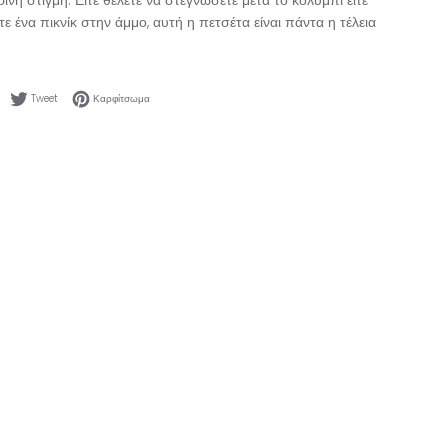
ινή στιγμή. Είτε θέλετε να στεγνώσετε μετά το κολύμπι είτε
ε ένα πικνίκ στην άμμο, αυτή η πετσέτα είναι πάντα η τέλεια
Κοινοποίηση στο Facebook
Tweet στο Twitter
Καρφίτσωμα στο Pinterest
Tweet
Καρφίτσωμα