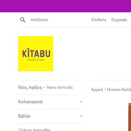
Απευθείας
μετάβαση
στο
Αναζήτηση
Σύνδεση
Εγγραφή
περιεχόμενο
Νέες Αφίξεις - New Arrivals
›
Αρχική
Πετσέτα Θαλ
Καλοκαιρινά
+
Βιβλία
+
Ξύλινα παιχνίδια