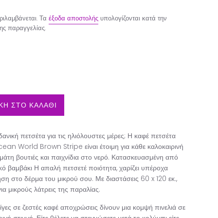
ιλαμβάνεται. Τα
έξοδα αποστολής
υπολογίζονται κατά την
ης παραγγελίας.
Η ΣΤΟ ΚΑΛΑΘΙ
δανική πετσέτα για τις ηλιόλουστες μέρες; Η καφέ πετσέτα
an World Brown Stripe είναι έτοιμη για κάθε καλοκαιρινή
εμάτη βουτιές και παιχνίδια στο νερό. Κατασκευασμένη από
κό βαμβάκι Η απαλή πετσετέ ποιότητα, χαρίζει υπέροχα
ση στο δέρμα του μικρού σου. Με διαστάσεις 60 x 120 εκ.,
 για μικρούς λάτρεις της παραλίας.
ρίγες σε ζεστές καφέ αποχρώσεις δίνουν μια κομψή πινελιά σε