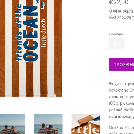
Κανονική
€22,00
τιμή
Ο ΦΠΑ συμπερ
ολοκλήρωση τ
Ποσότητα
ΠΡΟΣΘΗΚ
Ψάχνεις την ι
θαλάσσης Oce
περιπέτεια γ
100% βιολογι
μαλακή αίσθη
είναι ιδανική
Οι κλασικές 