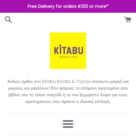
Απευθείας
Free Delivery for orders €100 or more*
μετάβαση
στο
περιεχόμενο
Καλώς ήρθες στο Kitabu Books & Toys,το απόλυτο μαγαζί για
μικρούς και μεγάλους! Είτε ψάχνεις το επόμενο αγαπημένο σου
βιβλίο, είτε το τέλειο παιχνίδι ή το πιο ξεχωριστό δώρο για τους
αγαπημένους σου είμαστε η ιδανική επιλογή.​
Μενού