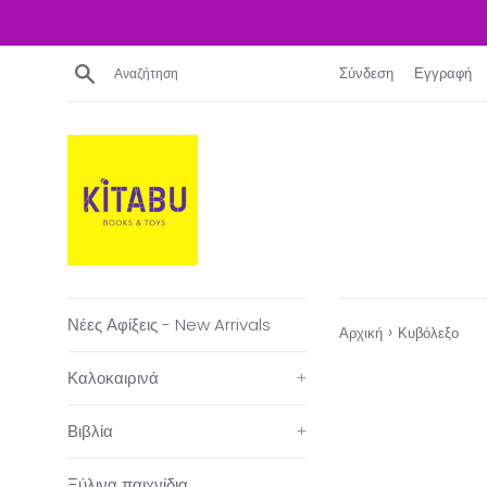
Απευθείας
μετάβαση
στο
Αναζήτηση
Σύνδεση
Εγγραφή
περιεχόμενο
Νέες Αφίξεις - New Arrivals
›
Αρχική
Κυβόλεξο
Καλοκαιρινά
+
Βιβλία
+
Ξύλινα παιχνίδια