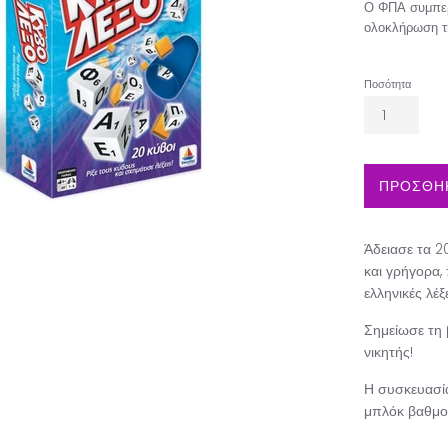
Ο ΦΠΑ συμπερ
ολοκλήρωση τ
Ποσότητα
ΠΡΟΣΘΗΚ
Άδειασε τα 2
και γρήγορα,
ελληνικές λέξ
Σημείωσε τη 
νικητής!
Η συσκευασία
μπλόκ βαθμο