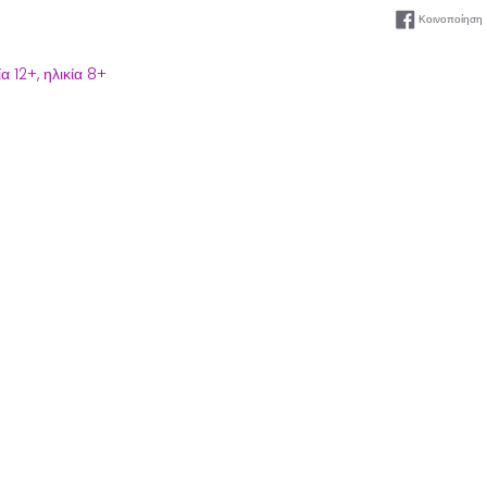
Κοινοποίηση
ία 12+,
ηλικία 8+