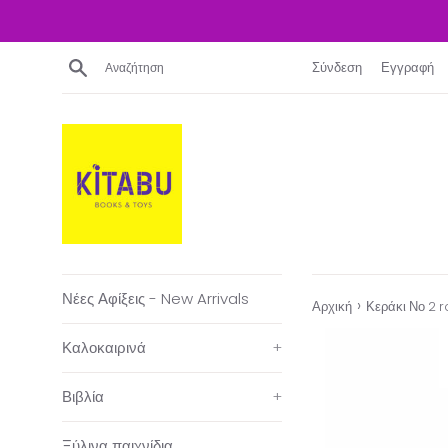
Απευθείας
μετάβαση
στο
Αναζήτηση
Σύνδεση
Εγγραφή
περιεχόμενο
Νέες Αφίξεις - New Arrivals
›
Αρχική
Κεράκι Νο 2 
Καλοκαιρινά
+
Βιβλία
+
Ξύλινα παιχνίδια