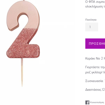
Ο ΦΠΑ συμπερ
ολοκλήρωση τ
Ποσότητα
ΠΡΟΣΘΗΚ
Κεράκι Νο 2
Γιορτάστε τη
ροζ γκλίτερ! 
Συσκευασία: 
Διαστάσεις:1
Κοινοποίηση