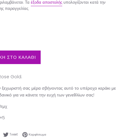
ιλαμβάνεται. Τα
έξοδα αποστολής
υπολογίζονται κατά την
ης παραγγελίας.
Η ΣΤΟ ΚΑΛΑΘΙ
 Rose Gold.
ν ξεχωριστή σας μέρα σβήνοντας αυτό το υπέροχο κεράκι με
Ιδανικό για να κάνετε την ευχή των γενεθλίων σας!
1τμχ
2×5
Κοινοποίηση στο Facebook
Tweet στο Twitter
Καρφίτσωμα στο Pinterest
Tweet
Καρφίτσωμα