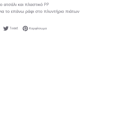
ο ατσάλι και πλαστικό PP
ια το επάνω ράφι στο πλυντήριο πιάτων
Κοινοποίηση στο Facebook
Tweet στο Twitter
Καρφίτσωμα στο Pinterest
Tweet
Καρφίτσωμα