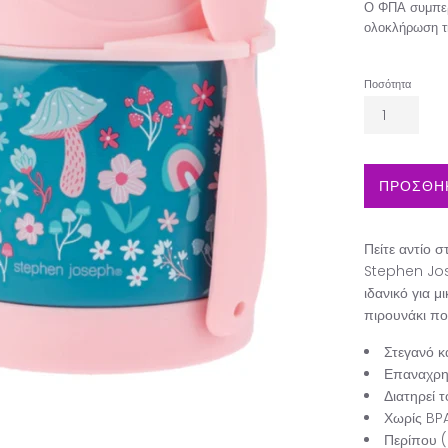
Ο ΦΠΑ συμπερ
ολοκλήρωση τ
Ποσότητα
ΠΡΟΣΘΗΚ
Πείτε αντίο 
Stephen Jose
ιδανικό για μ
πιρουνάκι πο
Στεγανό κ
Επαναχρη
Διατηρεί 
Χωρίς BP
Περίπου (8