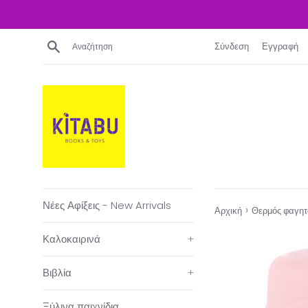
Απευθείας
μετάβαση
στο
Αναζήτηση
Σύνδεση
Εγγραφή
περιεχόμενο
Νέες Αφίξεις - New Arrivals
›
Αρχική
Θερμός φαγη
Καλοκαιρινά
+
Βιβλία
+
Ξύλινα παιχνίδια