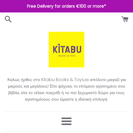
Απευθείας
Free Delivery for orders €100 or more*
μετάβαση
στο
περιεχόμενο
Καλώς ήρθες στο Kitabu Books & Toys,το απόλυτο μαγαζί για
μικρούς και μεγάλους! Είτε ψάχνεις το επόμενο αγαπημένο σου
βιβλίο, είτε το τέλειο παιχνίδι ή το πιο ξεχωριστό δώρο για τους
αγαπημένους σου είμαστε η ιδανική επιλογή.​
Μενού