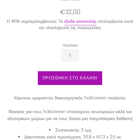
Κανονική
€32,00
τιμή
Ο ΦΠΑ συμπεριλαμβάνεται. Τα
έξοδα αποστολής
υπολογίζονται κατά
την ολοκλήρωση της παραγγελίας.
Ποσότητα
ΠΡΟΣΘΗΚΗ ΣΤΟ ΚΑΛΑΘΙ
Χάρτινος κρεμαστός διακοσμητικός halloween σκελετός.
Ιδανικός για τους halloween στολισμούς εσωτερικών αλλά και
εξωτερικών χώρων για να τους δώσει μια παιχνιδιάρικη διάθεση!
Συσκευασία: 3 τμχ
Διαστάσεις κατά προσέγγιση: 36,8 x 147,3 x 2,5 εκ.