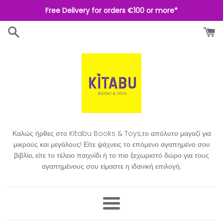
Απευθείας
Free Delivery for orders €100 or more*
μετάβαση
στο
περιεχόμενο
Καλώς ήρθες στο Kitabu Books & Toys,το απόλυτο μαγαζί για
μικρούς και μεγάλους! Είτε ψάχνεις το επόμενο αγαπημένο σου
βιβλίο, είτε το τέλειο παιχνίδι ή το πιο ξεχωριστό δώρο για τους
αγαπημένους σου είμαστε η ιδανική επιλογή.​
Μενού