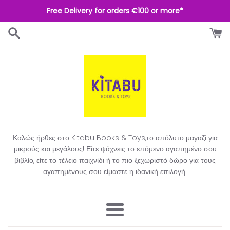
Απευθείας
Free Delivery for orders €100 or more*
μετάβαση
στο
περιεχόμενο
Καλώς ήρθες στο Kitabu Books & Toys,το απόλυτο μαγαζί για
μικρούς και μεγάλους! Είτε ψάχνεις το επόμενο αγαπημένο σου
βιβλίο, είτε το τέλειο παιχνίδι ή το πιο ξεχωριστό δώρο για τους
αγαπημένους σου είμαστε η ιδανική επιλογή.​
Μενού