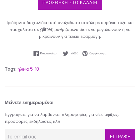
ΠΡΟΣΘΗΚΗ ΣΤΟ ΚΑΛΑΘΙ
Ιριδίζοντα δαχτυλίδια από ανοξείδωτο ατσάλι με ουράνιο τόξο και
πασχαλίτσα σε glitter, ρυθμιζόμενα ώστε να μεγαλώνουν ή να
μικραίνουν για τέλεια εφαρμογή.
Κοινοποίηση στο Facebook
Tweet στο Twitter
Καρφίτσωμα στο Pinter
Κοινοποίηση
Tweet
Καρφίτσωμα
Tags:
ηλικία 5-10
Μείνετε ενημερωμένοι
Εγγραφείτε για να λαμβάνετε πληροφορίες για νέες αφίξεις,
προσφορές, εκδηλώσεις κλπ.
ΕΓΓΡΑΦΗ