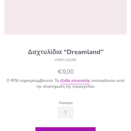
Δαχτυλίδια “Dreamland”
mini cools
Κανονική
€9,00
τιμή
Ο ΦΠΑ συμπεριλαμβάνεται. Τα
έξοδα αποστολής
υπολογίζονται κατά
την ολοκλήρωση της παραγγελίας.
Ποσότητα