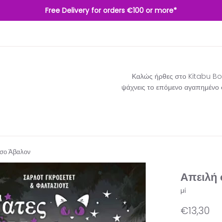
Free Delivery for orders €100 or more*
Καλώς ήρθες στο Kitabu Boo
ψάχνεις το επόμενο αγαπημένο σο
ήσο Άβαλον
Απειλή 
μί
Κανονική
€13,30
τιμή