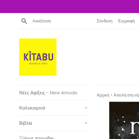
Απευθείας
μετάβαση
στο
Αναζήτηση
Σύνδεση
Εγγραφή
περιεχόμενο
Νέες Αφίξεις - New Arrivals
›
Αρχική
Απειλή στη ν
Καλοκαιρινά
+
Βιβλία
+
Ξύλινα παιχνίδια