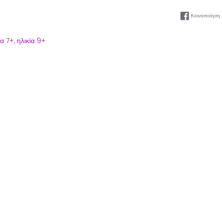
Κοινοποίηση
ία 7+,
ηλικία 9+