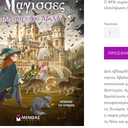
Ο ΦΠΑ συμπερ
ολοκλήρωση τ
Ποσότητα
ΠΡΟΣΘΗΚ
Δύο εβδομάδε
νήσου Άβαλον
επικοινωνεί μ
Δυστυχώς, όμ
δραπέτευσε απ
αποφασισμένη
τις δυνάμεις
η νεαρή μάγισ
τη Νίνα, και 